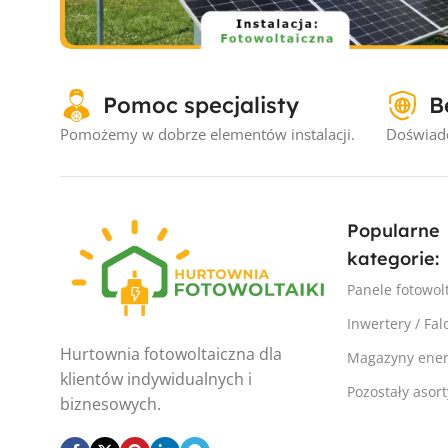
Instalacje fotowoltaiczne
Pomoc specjalisty
B
Instalacja fotowoltaiczna Wojtal #
– 3.3kW
Pomożemy w dobrze elementów instalacji.
Doświadc
Popularne
kategorie:
Panele fotowol
Inwertery / Fal
Hurtownia fotowoltaiczna dla
Magazyny ener
klientów indywidualnych i
Pozostały asor
biznesowych.