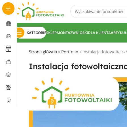
KATEGORIE
SKLEP
MONTAŻ
WNIOSKI
DLA KLIENTA
ARTYKUŁ
Strona główna
»
Portfolio
»
Instalacja fotowoltaic
Instalacja fotowoltaiczn