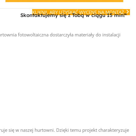
KLIKNIJ, ABY UZYSKAĆ WYCENĘ NA MONTAŻ
Skontaktujemy się z Tobą w ciągu 15 min!*
townia fotowoltaiczna dostarczyła materiały do instalacji
uje się w naszej hurtowni. Dzięki temu projekt charakteryzuje