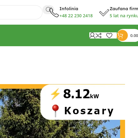
Infolinia
Zaufana fir
+48 22 230 2418
5 lat na rynk
0.00