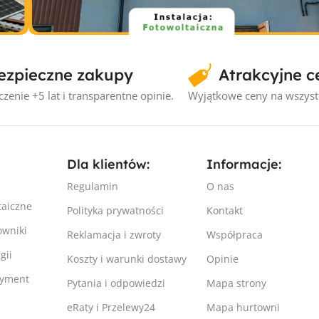
Instalacje fotowoltaiczne
ezpieczne zakupy
Atrakcyjne c
1
Instalacja fotowoltaiczna Elbląg #1
– 4.4kW
zenie +5 lat i transparentne opinie.
Wyjątkowe ceny na wszyst
Dla klientów:
Informacje:
Regulamin
O nas
taiczne
Polityka prywatności
Kontakt
owniki
Reklamacja i zwroty
Współpraca
gii
Koszty i warunki dostawy
Opinie
tyment
Pytania i odpowiedzi
Mapa strony
eRaty i Przelewy24
Mapa hurtowni