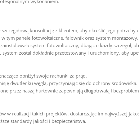
profesjonalnym wykonaniem.
 szczegółową konsultację z klientem, aby określić jego potrzeby
w tym panele fotowoltaiczne, falownik oraz system montażowy, 
nstalowała system fotowoltaiczny, dbając o każdy szczegół, aby 
system został dokładnie przetestowany i uruchomiony, aby upewn
znacząco obniżył swoje rachunki za prąd.
misję dwutlenku węgla, przyczyniając się do ochrony środowiska.
one przez naszą hurtownię zapewniają długotrwałą i bezproblem
w realizacji takich projektów, dostarczając im najwyższej jakoś
ższe standardy jakości i bezpieczeństwa.