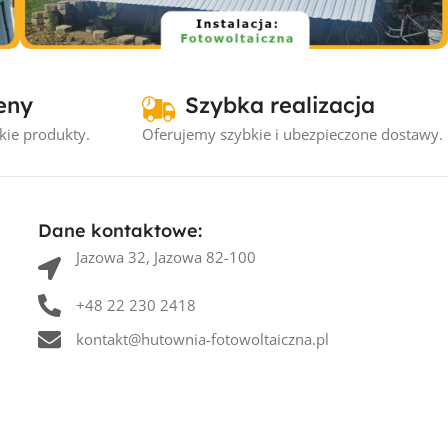
Instalacje fotowoltaiczne
eny
Szybka realizacja
Instalacja fotowoltaiczna Drewnica
#1 – 5.5kW
kie produkty.
Oferujemy szybkie i ubezpieczone dostawy.
Dane kontaktowe:
Jazowa 32, Jazowa 82-100
+48 22 230 2418
kontakt@hutownia-fotowoltaiczna.pl