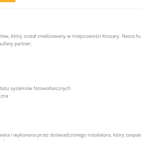
ów, który został zrealizowany w miejscowości Koszary. Nasza hur
aufany partner.
ntażu systemów fotowoltaicznych
czna
owana i wykonana przez doświadczonego instalatora, który zaopatr