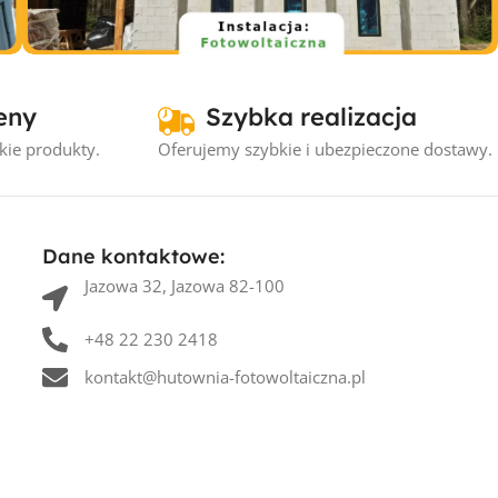
Instalacje fotowoltaiczne
eny
Szybka realizacja
Instalacja fotowoltaiczna Kątno #1
– 5.16kW
kie produkty.
Oferujemy szybkie i ubezpieczone dostawy.
Dane kontaktowe:
Jazowa 32, Jazowa 82-100
+48 22 230 2418
kontakt@hutownia-fotowoltaiczna.pl