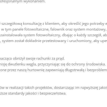
profesjonalnym wykonaniem.
 szczegółową konsultację z klientem, aby określić jego potrzeby
w tym panele fotowoltaiczne, falownik oraz system montażowy, 
nstalowała system fotowoltaiczny, dbając o każdy szczegół, aby 
system został dokładnie przetestowany i uruchomiony, aby upewn
znacząco obniżył swoje rachunki za prąd.
misję dwutlenku węgla, przyczyniając się do ochrony środowiska.
one przez naszą hurtownię zapewniają długotrwałą i bezproblem
w realizacji takich projektów, dostarczając im najwyższej jakoś
ższe standardy jakości i bezpieczeństwa.