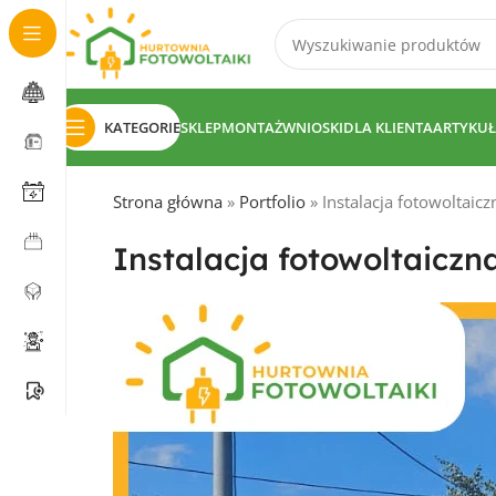
KATEGORIE
SKLEP
MONTAŻ
WNIOSKI
DLA KLIENTA
ARTYKUŁ
Strona główna
»
Portfolio
»
Instalacja fotowoltaic
Instalacja fotowoltaiczn