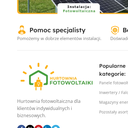
Instalacje fotowoltaiczne
Pomoc specjalisty
B
Instalacja fotowoltaiczna Wojtal #
– 3.3kW
Pomożemy w dobrze elementów instalacji.
Doświadc
Popularne
kategorie:
Panele fotowol
Inwertery / Fal
Hurtownia fotowoltaiczna dla
Magazyny ener
klientów indywidualnych i
Pozostały asor
biznesowych.