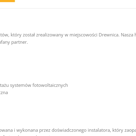
tów, który został zrealizowany w miejscowości
Drewnica
. Nasza 
fany partner.
ntażu systemów fotowoltaicznych
czna
owana i wykonana przez doświadczonego instalatora, który zaopat