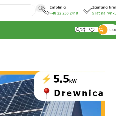
Infolinia
Zaufana fir
+48 22 230 2418
5 lat na rynk
0.00