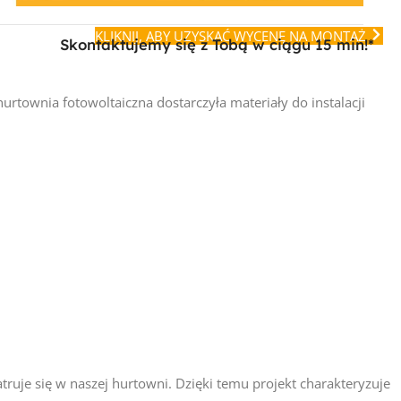
KLIKNIJ, ABY UZYSKAĆ WYCENĘ NA MONTAŻ
Skontaktujemy się z Tobą w ciągu 15 min!*
hurtownia fotowoltaiczna dostarczyła materiały do instalacji
ruje się w naszej hurtowni. Dzięki temu projekt charakteryzuje