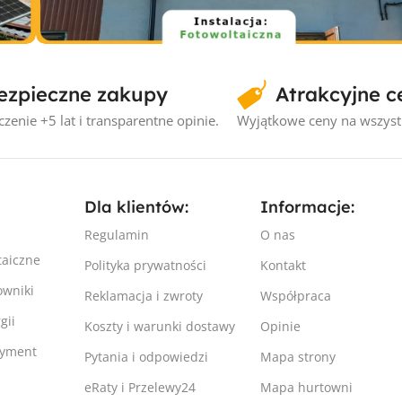
Instalacje fotowoltaiczne
ezpieczne zakupy
Atrakcyjne c
1
Instalacja fotowoltaiczna Elbląg #1
– 4.4kW
zenie +5 lat i transparentne opinie.
Wyjątkowe ceny na wszyst
Dla klientów:
Informacje:
Regulamin
O nas
taiczne
Polityka prywatności
Kontakt
owniki
Reklamacja i zwroty
Współpraca
gii
Koszty i warunki dostawy
Opinie
tyment
Pytania i odpowiedzi
Mapa strony
eRaty i Przelewy24
Mapa hurtowni