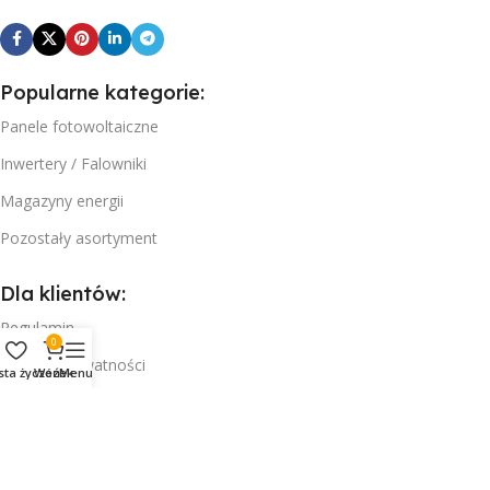
Popularne kategorie:
Panele fotowoltaiczne
Inwertery / Falowniki
Magazyny energii
Pozostały asortyment
Dla klientów:
Regulamin
0
Polityka prywatności
sta życzeń
Wózek
Menu
Reklamacja i zwroty
Koszty i warunki dostawy
Pytania i odpowiedzi