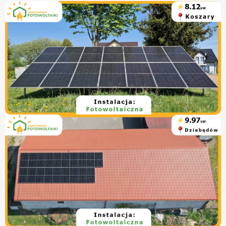
projektów, po duże, przemysłowe przedsięwzięcia. Nasz
asortyment sprawdza się w każdych warunkach, co
potwierdzają liczne realizacje.
Widząc zrealizowane projekty,
zyskujesz pewność
, że
wybór naszych produktów to decyzja, której możesz
zaufać.
Wysoka jakość i trwałość
sprawiają, że inwestycja
w fotowoltaikę staje się opłacalna i niezawodna.
Dołącz do grona zadowolonych klientów
, którzy już
skorzystali z naszej oferty. Niezależnie od tego, czy jesteś
klientem indywidualnym, czy reprezentujesz firmę,
Instalacja fotowoltaiczna Koszary #1 –
Instalacje fotowoltaiczne
Nowe
przekonasz się, że
współpraca
z naszą
hurtownią
8.12kW
fotowoltaiczną
to krok w stronę sukcesu Twojego
projektu.