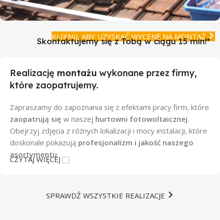
KLIKNIJ, ABY UZYSKAĆ WYCENĘ NA MONTAŻ
Montaż
Skontaktujemy się z Tobą w ciągu 15 min!*
Realizację
montażu
wykonane przez firmy,
które zaopatrujemy.
Zapraszamy do zapoznania się z efektami pracy firm, które
zaopatrują się
w naszej
hurtowni fotowoltaicznej
.
Obejrzyj zdjęcia z różnych lokalizacji i mocy instalacji, które
doskonale pokazują
profesjonalizm i jakość naszego
asortymentu
.
CZYTAJ WIĘCEJ
Firmy, które
korzystają z naszych produktów
, to
specjaliści w swojej dziedzinie. Dzięki nim możesz
SPRAWDŹ WSZYSTKIE REALIZACJE
zobaczyć, jak
różnorodne i efektywne mogą być
instalacje fotowoltaiczne
– od małych, domowych