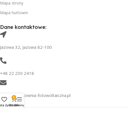
Mapa strony
Mapa hurtowni
Dane kontaktowe:
Jazowa 32, Jazowa 82-100
+48 22 230 2418
kontakt@hutownia-fotowoltaiczna.pl
0
sta życzeń
Wózek
Menu
Hurtownia-Fotowoltaiczna
2021-2024