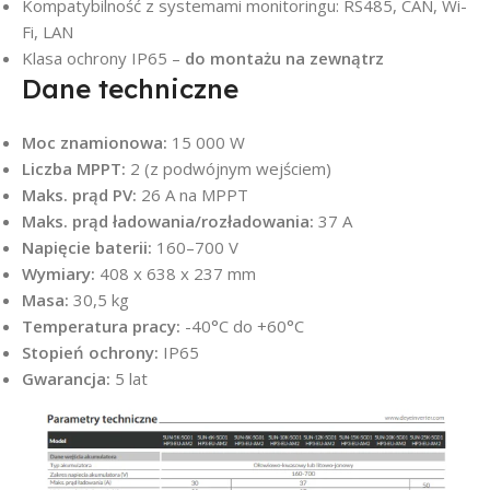
Kompatybilność z systemami monitoringu: RS485, CAN, Wi-
Fi, LAN
Klasa ochrony IP65 –
do montażu na zewnątrz
Dane techniczne
Moc znamionowa:
15 000 W
Liczba MPPT:
2 (z podwójnym wejściem)
Maks. prąd PV:
26 A na MPPT
Maks. prąd ładowania/rozładowania:
37 A
Napięcie baterii:
160–700 V
Wymiary:
408 x 638 x 237 mm
Masa:
30,5 kg
Temperatura pracy:
-40°C do +60°C
Stopień ochrony:
IP65
Gwarancja:
5 lat