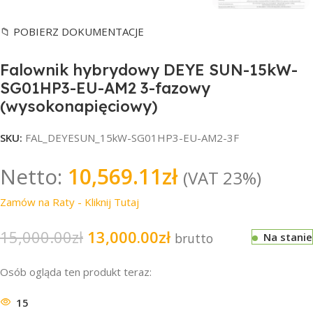
📁 POBIERZ DOKUMENTACJE
Falownik hybrydowy DEYE SUN-15kW-
SG01HP3-EU-AM2 3-fazowy
(wysokonapięciowy)
SKU:
FAL_DEYESUN_15kW-SG01HP3-EU-AM2-3F
Netto:
10,569.11
zł
(VAT 23%)
Zamów na Raty - Kliknij Tutaj
15,000.00
zł
13,000.00
zł
brutto
Na stanie
Osób ogląda ten produkt teraz:
15