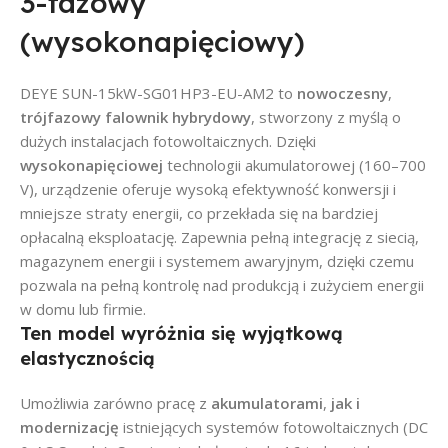
3-fazowy
(wysokonapięciowy)
DEYE SUN-15kW-SG01HP3-EU-AM2 to
nowoczesny
,
trójfazowy falownik hybrydowy
, stworzony z myślą o
dużych instalacjach fotowoltaicznych. Dzięki
wysokonapięciowej
technologii akumulatorowej (160–700
V), urządzenie oferuje wysoką efektywność konwersji i
mniejsze straty energii, co przekłada się na bardziej
opłacalną eksploatację. Zapewnia pełną integrację z siecią,
magazynem energii i systemem awaryjnym, dzięki czemu
pozwala na pełną kontrolę nad produkcją i zużyciem energii
w domu lub firmie.
Ten model wyróżnia się wyjątkową
elastycznością
Umożliwia zarówno pracę z
akumulatorami
,
jak i
modernizację
istniejących systemów fotowoltaicznych (DC