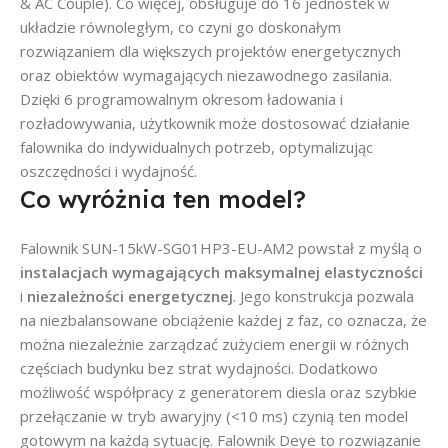
& AC Couple). Co więcej, obsługuje do 16 jednostek w
układzie równoległym, co czyni go doskonałym
rozwiązaniem dla większych projektów energetycznych
oraz obiektów wymagających niezawodnego zasilania.
Dzięki 6 programowalnym okresom ładowania i
rozładowywania, użytkownik może dostosować działanie
falownika do indywidualnych potrzeb, optymalizując
oszczędności i wydajność.
Co wyróżnia ten model?
Falownik SUN-15kW-SG01HP3-EU-AM2 powstał z myślą o
instalacjach wymagających maksymalnej elastyczności
i
niezależności energetycznej
. Jego konstrukcja pozwala
na niezbalansowane obciążenie każdej z faz, co oznacza, że
można niezależnie zarządzać zużyciem energii w różnych
częściach budynku bez strat wydajności. Dodatkowo
możliwość współpracy z generatorem diesla oraz szybkie
przełączanie w tryb awaryjny (<10 ms) czynią ten model
gotowym na każdą sytuację. Falownik Deye to rozwiązanie