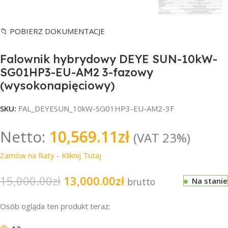
📁 POBIERZ DOKUMENTACJE
Falownik hybrydowy DEYE SUN-10kW-
SG01HP3-EU-AM2 3-fazowy
(wysokonapięciowy)
SKU:
FAL_DEYESUN_10kW-SG01HP3-EU-AM2-3F
Netto:
10,569.11
zł
(VAT 23%)
Zamów na Raty - Kliknij Tutaj
15,000.00
zł
13,000.00
zł
brutto
Na stanie
Osób ogląda ten produkt teraz: