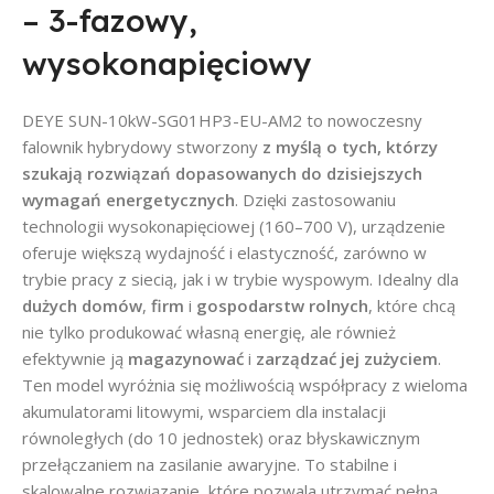
– 3-fazowy,
wysokonapięciowy
DEYE SUN-10kW-SG01HP3-EU-AM2 to nowoczesny
falownik hybrydowy stworzony
z myślą o tych, którzy
szukają rozwiązań dopasowanych do dzisiejszych
wymagań energetycznych
. Dzięki zastosowaniu
technologii wysokonapięciowej (160–700 V), urządzenie
oferuje większą wydajność i elastyczność, zarówno w
trybie pracy z siecią, jak i w trybie wyspowym. Idealny dla
dużych domów
,
firm
i
gospodarstw rolnych
, które chcą
nie tylko produkować własną energię, ale również
efektywnie ją
magazynować
i
zarządzać jej zużyciem
.
Ten model wyróżnia się możliwością współpracy z wieloma
akumulatorami litowymi, wsparciem dla instalacji
równoległych (do 10 jednostek) oraz błyskawicznym
przełączaniem na zasilanie awaryjne. To stabilne i
skalowalne rozwiązanie, które pozwala utrzymać pełną