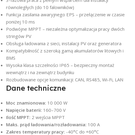
3-fazowa praca z pełnym wsparciem dla instalacji
równoległych (do 10 falowników)
Funkcja zasilania awaryjnego EPS – przełączenie w czasie
poniżej 10 ms
Podwójne MPPT – niezależna optymalizacja pracy dwóch
stringów PV
Obsługa ładowania z sieci, instalacji PV oraz generatora
Kompatybilność z szeroką gamą akumulatorów litowych i
BMS
Wysoka klasa szczelności IP65 – bezpieczny montaż
wewnątrz i na zewnątrz budynku
Rozbudowane opcje komunikacji: CAN, RS485, Wi-Fi, LAN
Dane techniczne
Moc znamionowa:
10 000 W
Napięcie baterii:
160–700 V
Ilość MPPT:
2 wejścia MPPT
Maks. prąd ładowania/rozładowania:
100 A
Zakres temperatury pracy:
-40°C do +60°C