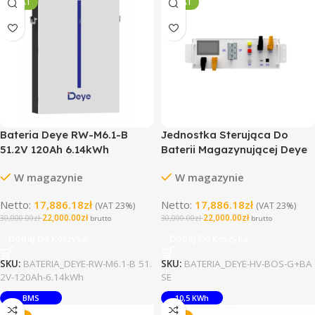
10 LAT
10 LAT
Bateria Deye RW-M6.1-B
Jednostka Sterująca Do
51.2V 120Ah 6.14kWh
Baterii Magazynującej Deye
(niskonapięciowy)
HV BOS-G+BASE
W magazynie
W magazynie
Netto:
17,886.18
zł
Netto:
17,886.18
zł
(VAT 23%)
(VAT 23%)
22,000.00
zł
22,000.00
zł
30,000.00
zł
30,000.00
zł
brutto
brutto
Dodaj Do Koszyka
Dodaj Do Koszyka
SKU:
BATERIA_DEYE-RW-M6.1-B 51.
SKU:
BATERIA_DEYE-HV-BOS-G+BA
2V-120Ah-6.14kWh
SE
BMS
10,5 KWh