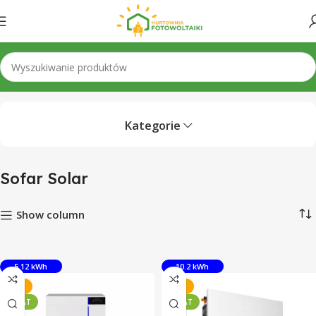
Strona główna
Producent
Sofar Solar
Kategorie
Sofar Solar
Show column
5.12 kWh
10.2 kWh
-27%
-27%
10 LAT
10 LAT