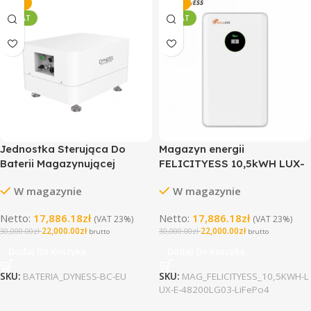
-27%
-27%
10 LAT
10 LAT
Jednostka Sterująca Do
Magazyn energii
Baterii Magazynującej
FELICITYESS 10,5kWH LUX-
Dyness BC-EU
E-48200LG03 LiFePo4
W magazynie
W magazynie
(niskonapięciowy)
Netto:
17,886.18
zł
Netto:
17,886.18
zł
(VAT 23%)
(VAT 23%)
22,000.00
zł
22,000.00
zł
30,000.00
zł
30,000.00
zł
brutto
brutto
Dodaj Do Koszyka
Dodaj Do Koszyka
SKU:
BATERIA_DYNESS-BC-EU
SKU:
MAG_FELICITYESS_10,5KWH-L
UX-E-48200LG03-LiFePo4