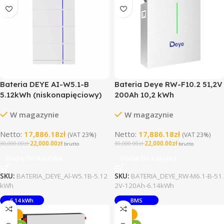
Bateria DEYE AI-W5.1-B
Bateria Deye RW-F10.2 51,2V
5.12kWh (niskonapięciowy)
200Ah 10,2 kWh
(niskonapięciowy)
W magazynie
W magazynie
Netto:
17,886.18
zł
Netto:
17,886.18
zł
(VAT 23%)
(VAT 23%)
22,000.00
zł
22,000.00
zł
30,000.00
zł
30,000.00
zł
brutto
brutto
Dodaj Do Koszyka
Dodaj Do Koszyka
SKU:
BATERIA_DEYE_Al-W5.1B-5.12
SKU:
BATERIA_DEYE_RW-M6.1-B-51.
kWh
2V-120Ah-6.14kWh
6.14 kWh
BMS
-27%
-27%