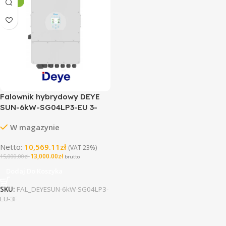
5 LAT
Falownik hybrydowy DEYE
SUN-6kW-SG04LP3-EU 3-
fazowy (niskonapięciowy) 6
W magazynie
kW
Netto:
10,569.11
zł
(VAT 23%)
13,000.00
zł
15,000.00
zł
brutto
Dodaj Do Koszyka
SKU:
FAL_DEYESUN-6kW-SG04LP3-
EU-3F