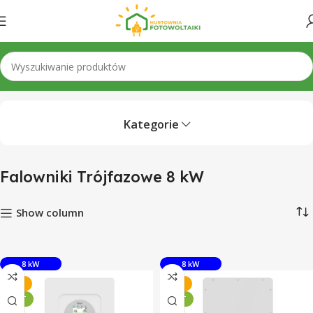
główna
Falowniki
Falowniki Trójfazowe
Falowniki Trójfazowe 8 kW
Kategorie
Falowniki Trójfazowe 8 kW
Show column
8 kW
8 kW
-13%
-13%
5 LAT
5 LAT