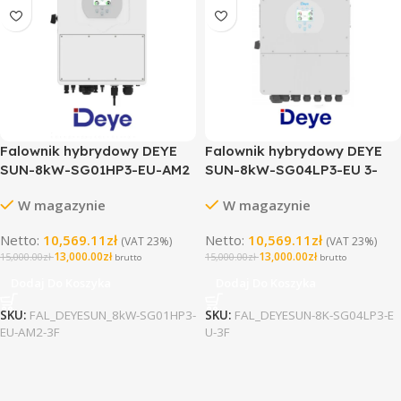
Falownik hybrydowy DEYE
Falownik hybrydowy DEYE
SUN-8kW-SG01HP3-EU-AM2
SUN-8kW-SG04LP3-EU 3-
3-fazowy
fazowy (niskonapięciowy)
W magazynie
W magazynie
(wysokonapięciowy)
Netto:
10,569.11
zł
Netto:
10,569.11
zł
(VAT 23%)
(VAT 23%)
13,000.00
zł
13,000.00
zł
15,000.00
zł
15,000.00
zł
brutto
brutto
Dodaj Do Koszyka
Dodaj Do Koszyka
SKU:
FAL_DEYESUN_8kW-SG01HP3-
SKU:
FAL_DEYESUN-8K-SG04LP3-E
EU-AM2-3F
U-3F