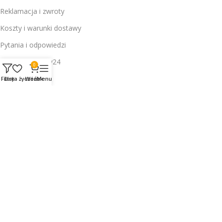
Reklamacja i zwroty
Koszty i warunki dostawy
Pytania i odpowiedzi
eRaty i Przelewy24
0
Filtry
Lista życzeń
Wózek
Menu
Informacje:
O nas
Kontakt
Współpraca
Opinie
Mapa strony
Mapa hurtowni
Dane kontaktowe: